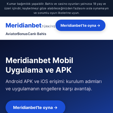
Kumar bağımlılık yapabilir. Bahis ve casino oyunları yalnızca 18 yaş ve
üzeri içindir; kaybetmeyi göze alabileceğinizden fazlasını asla oynamayın
ve sorumlu oyun ilkelerine uyun.
Meridianbet
Meridianbet'te oyna →
TÜRKIYE
Aviator
Bonus
Canlı Bahis
Meridianbet Mobil
Uygulama ve APK
Android APK ve iOS erişimi: kurulum adımları
ve uygulamanın engellere karşı avantajı.
Meridianbet'te oyna →