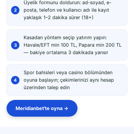
Üyelik formunu doldurun: ad-soyad, e-
posta, telefon ve kullanıcı adı ile kayıt
yaklaşık 1–2 dakika sürer (18+)
Kasadan yöntem seçip yatırım yapın:
Havale/EFT min 100 TL, Papara min 200 TL
— bakiye ortalama 3 dakikada yansır
Spor bahisleri veya casino bölümünden
oyuna başlayın; çekimlerinizi aynı hesap
üzerinden talep edin
Meridianbet'te oyna →