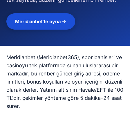
Meridianbet'te oyna →
Meridianbet (Meridianbet365), spor bahisleri ve
casinoyu tek platformda sunan uluslararası bir
markadır; bu rehber güncel giriş adresi, ödeme
limitleri, bonus koşulları ve oyun içeriğini düzenli
olarak derler. Yatırım alt sınırı Havale/EFT ile 100
TL'dir, çekimler yönteme göre 5 dakika–24 saat
sürer.