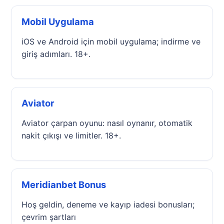
Mobil Uygulama
iOS ve Android için mobil uygulama; indirme ve
giriş adımları. 18+.
Aviator
Aviator çarpan oyunu: nasıl oynanır, otomatik
nakit çıkışı ve limitler. 18+.
Meridianbet Bonus
Hoş geldin, deneme ve kayıp iadesi bonusları;
çevrim şartları