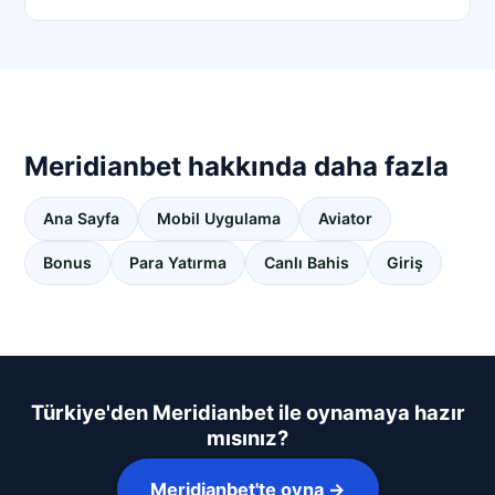
Meridianbet hakkında daha fazla
Ana Sayfa
Mobil Uygulama
Aviator
Bonus
Para Yatırma
Canlı Bahis
Giriş
Türkiye'den Meridianbet ile oynamaya hazır
mısınız?
Meridianbet'te oyna →