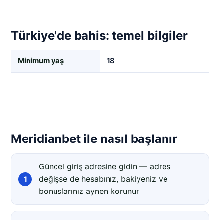
Türkiye'de bahis: temel bilgiler
Minimum yaş
18
Meridianbet ile nasıl başlanır
Güncel giriş adresine gidin — adres
değişse de hesabınız, bakiyeniz ve
bonuslarınız aynen korunur